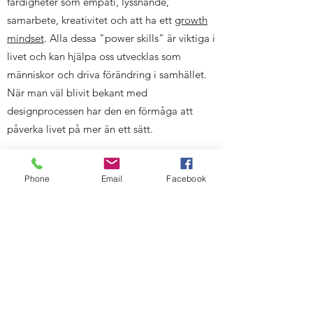
färdigheter som empati, lyssnande,
samarbete, kreativitet och att ha ett
growth
mindset
. Alla dessa "power skills" är viktiga i
livet och kan hjälpa oss utvecklas som
människor och driva förändring i samhället.
När man väl blivit bekant med
designprocessen har den en förmåga att
påverka livet på mer än ett sätt.
Att empati har en så central plats i
Phone
Email
Facebook
designprocessen är underbart i en värld som
lider av akut brist på empati. Med andra ord
är det grymma bieffekter så man kan t.o.m.
överdosera utan risk!
VARFÖR BRY SIG OM LEGAL
DESIGN?