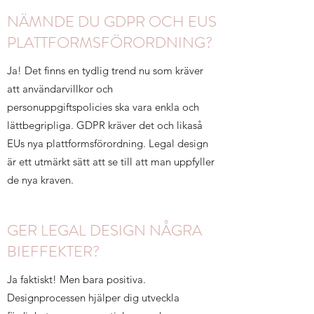
NÄMNDE DU GDPR OCH EUS
PLATTFORMSFÖRORDNING?
Ja! Det finns en tydlig trend nu som kräver
att användarvillkor och
personuppgiftspolicies ska vara enkla och
lättbegripliga. GDPR kräver det och likaså
EUs nya plattformsförordning. Legal design
är ett utmärkt sätt att se till att man uppfyller
de nya kraven.
GER LEGAL DESIGN NÅGRA
BIEFFEKTER?
Ja faktiskt! Men bara positiva.
Designprocessen hjälper dig utveckla